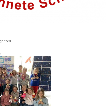
gorized
e