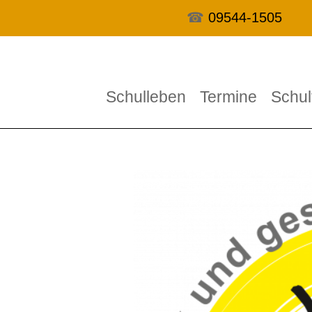
☎
09544-1505
Schulleben
Termine
Schul