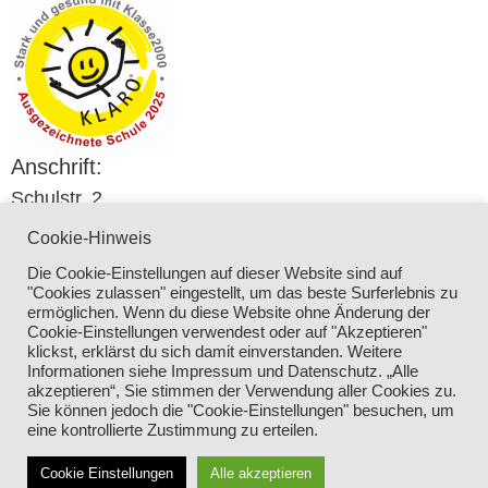
Anschrift:
Schulstr. 2
96164 Kemmern
Cookie-Hinweis
Telefon:
Die Cookie-Einstellungen auf dieser Website sind auf
09544 – 15 05
"Cookies zulassen" eingestellt, um das beste Surferlebnis zu
Email:
ermöglichen. Wenn du diese Website ohne Änderung der
Cookie-Einstellungen verwendest oder auf "Akzeptieren"
verwaltung@grundschule-kemmern.de
klickst, erklärst du sich damit einverstanden. Weitere
Informationen siehe Impressum und Datenschutz. „Alle
akzeptieren“, Sie stimmen der Verwendung aller Cookies zu.
Impressum und Datenschutz
Sie können jedoch die "Cookie-Einstellungen" besuchen, um
© 2017 – 2026 Grundschule Kemmern | Made
eine kontrollierte Zustimmung zu erteilen.
with ❤ in Kemmern
Cookie Einstellungen
Alle akzeptieren