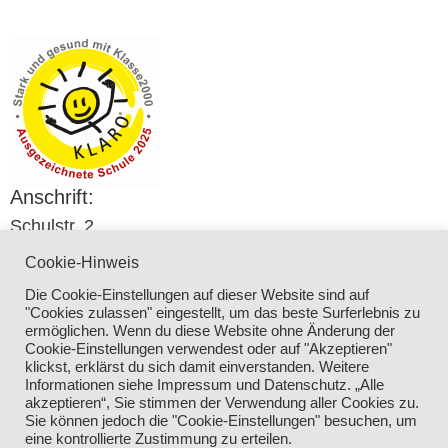
Anschrift:
Schulstr. 2
96164 Kemmern
Cookie-Hinweis
Telefon:
Die Cookie-Einstellungen auf dieser Website sind auf
09544 – 15 05
"Cookies zulassen" eingestellt, um das beste Surferlebnis zu
Email:
ermöglichen. Wenn du diese Website ohne Änderung der
Cookie-Einstellungen verwendest oder auf "Akzeptieren"
verwaltung@grundschule-kemmern.de
klickst, erklärst du sich damit einverstanden. Weitere
Informationen siehe Impressum und Datenschutz. „Alle
akzeptieren“, Sie stimmen der Verwendung aller Cookies zu.
Impressum und Datenschutz
Sie können jedoch die "Cookie-Einstellungen" besuchen, um
© 2017 – 2026 Grundschule Kemmern | Made
eine kontrollierte Zustimmung zu erteilen.